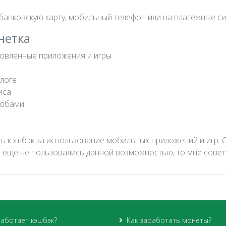
анковскую карту, мобильный телефон или на платежные си
нетка
новленные приложения и игры
алоге
иса
собами
ть кэшбэк за использование мобильных приложений и игр. 
вы еще не пользовались данной возможностью, то мне сове
работает кэшбэк?
Как заработать монеты?