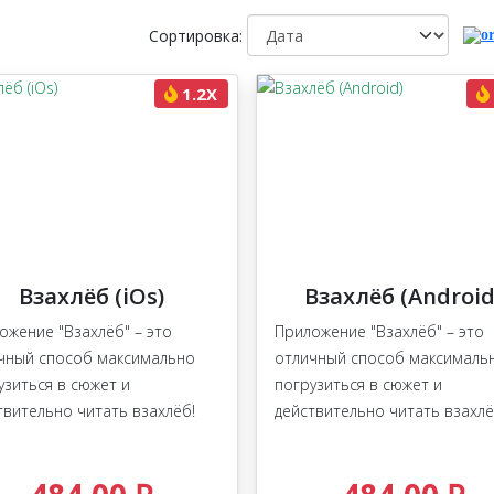
Сортировка:
1.2X
Взахлёб (iOs)
Взахлёб (Android
ожение "Взахлёб" – это
Приложение "Взахлёб" – это
чный способ максимально
отличный способ максималь
узиться в сюжет и
погрузиться в сюжет и
твительно читать взахлёб!
действительно читать взахлё