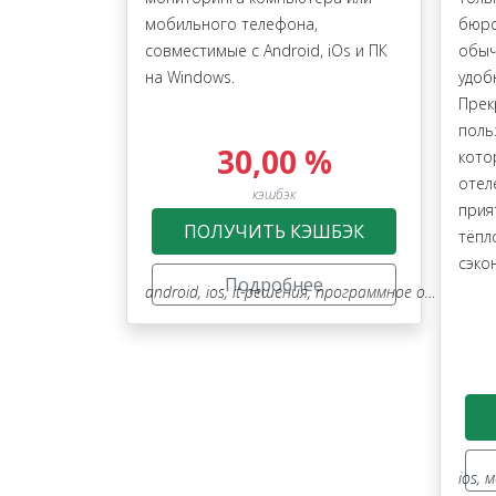
мобильного телефона,
бюро
совместимые с Android, iOs и ПК
обыч
на Windows.
удоб
Прек
поль
30,00 %
кото
отел
кэшбэк
прия
ПОЛУЧИТЬ КЭШБЭК
тёпл
сэко
Подробнее
android
,
ios
,
it-решения
,
программное обеспечение
ios
,
м