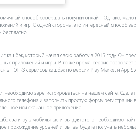
ономичный способ совершать покупки онлайн. Однако, мало 
жений и игр. С одной стороны, это интересный способ зара
ь бесплатно.
ис кэшбэк, который начал свою работу в 2013 году. Он пр
ьных приложений и игры. В то же время, сервис позволяет
я в ТОП-3 сервисов кэшбэк по версии Play Market и App St
, необходимо зарегистрироваться на нашем сайте. Сделать
ильного телефона и заполнить простую форму регистрации 
овленное или скачанное приложение.
шбэк за игру в мобильные игры. Для этого необходимо най
ждое прохождение уровней игры, вы будете получать небол