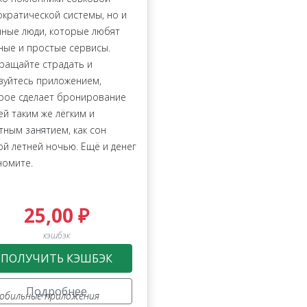
кратической системы, но и
ные люди, которые любят
ные и простые сервисы.
ращайте страдать и
зуйтесь приложением,
рое сделает бронирование
ей таким же лёгким и
тным занятием, как сон
ой летней ночью. Ещё и денег
номите.
,
мобильные приложения
,
услуги
25,00 ₽
кэшбэк
ПОЛУЧИТЬ КЭШБЭК
Подробнее
обильные приложения