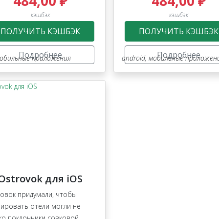
484,00 ₽
484,00 ₽
кэшбэк
кэшбэк
ПОЛУЧИТЬ КЭШБЭК
ПОЛУЧИТЬ КЭШБЭК
Подробнее
Подробнее
лайн игры
обильные приложения
android
,
мобильные приложен
Ostrovok для iOS
овок придумали, чтобы
ировать отели могли не
ко поклонники совковой