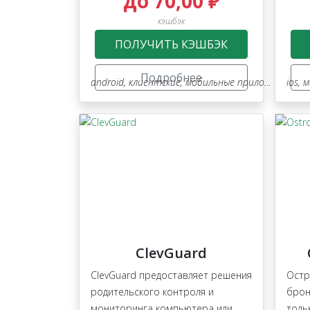
до 70,00 ₽
кэшбэк
ПОЛУЧИТЬ КЭШБЭК
Подробнее
android
,
клиентские
,
мобильные приложения
ios
,
он
,
м
ClevGuard
ClevGuard предоставляет решения
Остр
родительского контроля и
брон
мониторинга компьютера или
толь