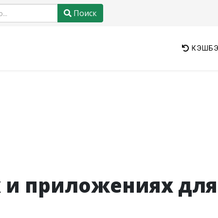
Поиск
КЭШБЭ
х и приложениях дл