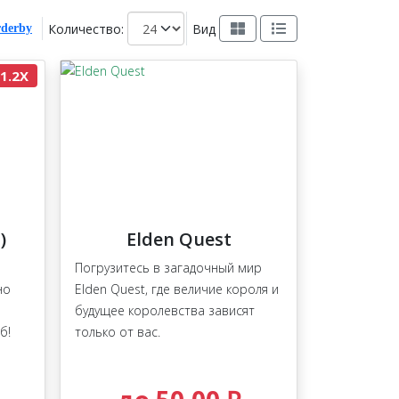
Количество:
Вид
1.2X
)
Elden Quest
Погрузитесь в загадочный мир
но
Elden Quest, где величие короля и
будущее королевства зависят
б!
только от вас.