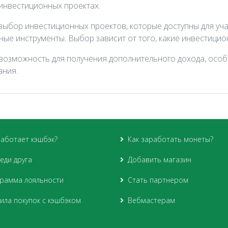
 инвестиционных проектах.
бор инвестиционных проектов, которые доступны для участ
ые инструменты. Выбор зависит от того, какие инвестицио
 возможность для получения дополнительного дохода, особ
ания.
работает кэшбэк?
Как заработать монеты?
еди друга
Добавить магазин
рамма лояльности
Стать партнером
ила покупок с кэшбэком
Вебмастерам