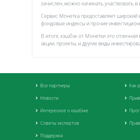
зачислен, можно начинать участвовать в
Сервис Монетка предоставляет широкий вы
фондовые индексы и прочие инвестиционн
В итоге, кэшбэк от Монетки это отличная
акции, проекты, и другие виды инвестиров
Все партнеры
Как 
Новости
Прив
Интересное о кэшбэке
Прог
Советы экспертов
Прав
Поддержка