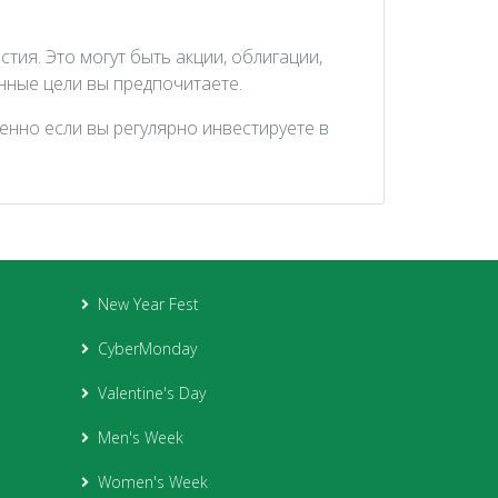
ия. Это могут быть акции, облигации,
нные цели вы предпочитаете.
енно если вы регулярно инвестируете в
New Year Fest
CyberMonday
Valentine's Day
Men's Week
Women's Week