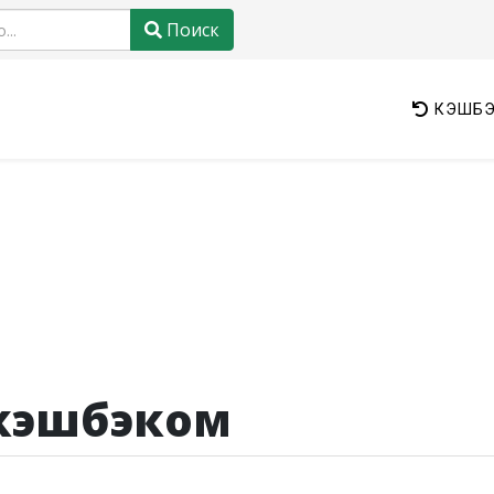
Поиск
КЭШБЭ
 кэшбэком