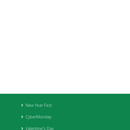
New Year Fest
CyberMonday
Valentine's Day