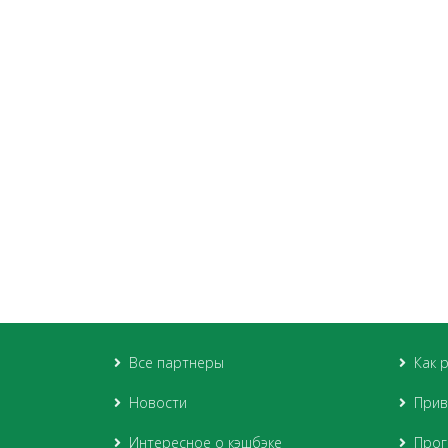
Все партнеры
Как 
Новости
Прив
Интересное о кэшбэке
Прог